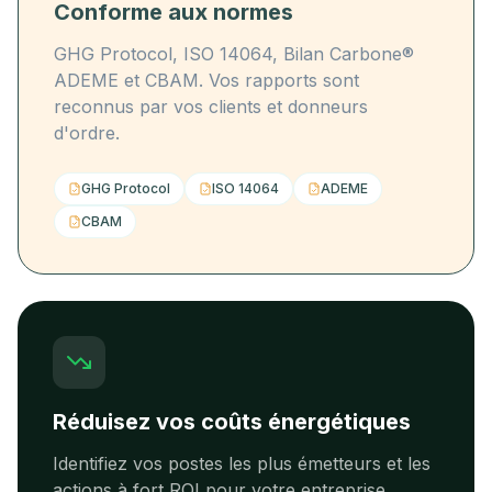
Conforme aux normes
GHG Protocol, ISO 14064, Bilan Carbone®
ADEME et CBAM. Vos rapports sont
reconnus par vos clients et donneurs
d'ordre.
GHG Protocol
ISO 14064
ADEME
CBAM
Réduisez vos coûts énergétiques
Identifiez vos postes les plus émetteurs et les
actions à fort ROI pour votre entreprise.