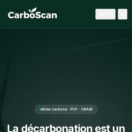
Aller au contenu principal
🇫🇷
Bilan carbone · PCF · CBAM
La décarbonation est un