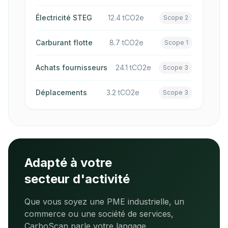
Électricité STEG
12.4 tCO2e
Scope 2
Carburant flotte
8.7 tCO2e
Scope 1
Achats fournisseurs
24.1 tCO2e
Scope 3
Déplacements
3.2 tCO2e
Scope 3
Adapté à votre
secteur d'activité
Que vous soyez une PME industrielle, un
commerce ou une société de services,
CarboScan parle votre langage.