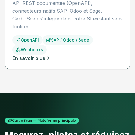
API REST documentée (OpenAPI),
connecteurs natifs SAP, Odoo et Sage.
CarboScan s'intègre dans votre SI existant sans
friction.
OpenAPI
SAP / Odoo / Sage
Webhooks
En savoir plus
CarboScan — Plateforme principale